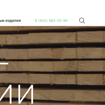
ые изделия
8 (905) 985-25-99
Г
ИИ