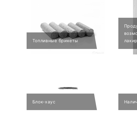
Проду
возм
Топливные брикеты
лаки
Блок-хаус
Налич