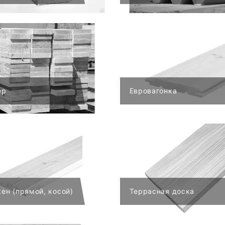
ер
Евровагонка
ен (прямой, косой)
Террасная доска