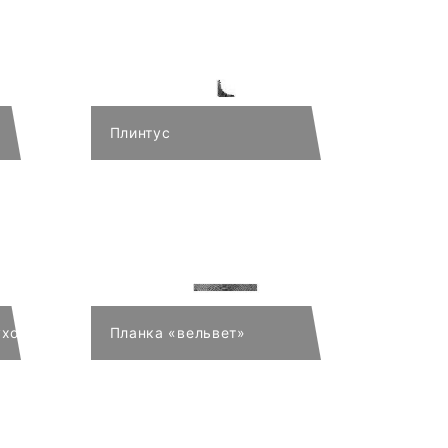
Плинтус
хой строганый с 4-х сторон)
Планка «вельвет»