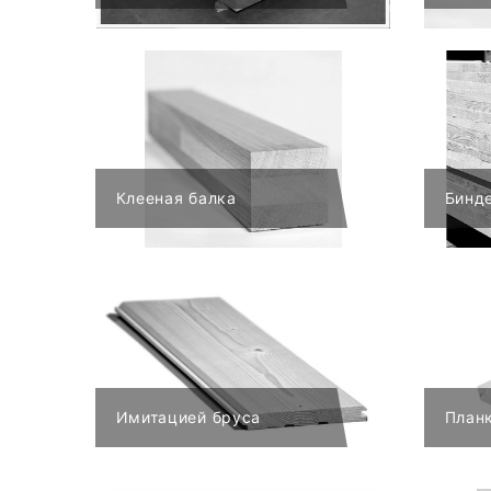
Клееная балка
Бинд
Имитацией бруса
Планк